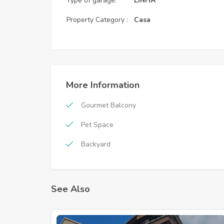
Type of garage:
LINHA
Property Category :
Casa
More Information
Gourmet Balcony
Pet Space
Backyard
See Also