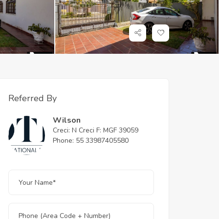
Referred By
Wilson
Creci: N Creci F: MGF 39059
Phone: 55 33987405580