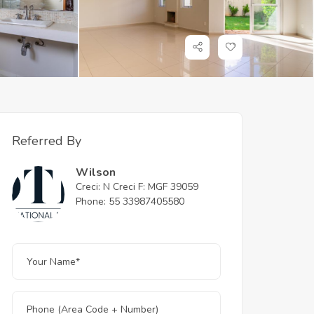
Referred By
Wilson
Creci: N Creci F: MGF 39059
Phone: 55 33987405580