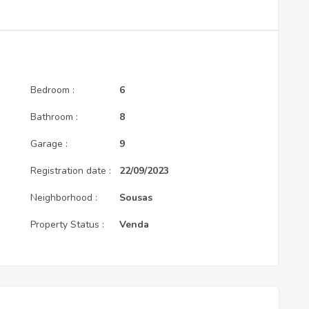
Bedroom :
6
Bathroom :
8
Garage :
9
Registration date :
22/09/2023
Neighborhood :
Sousas
Property Status :
Venda