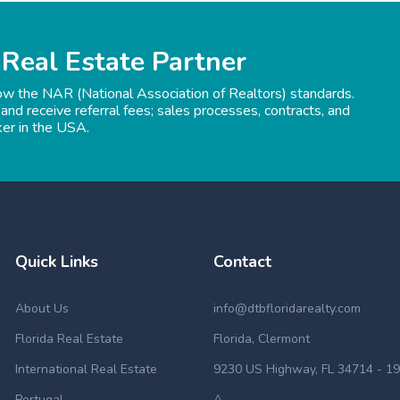
 Real Estate Partner
low the NAR (National Association of Realtors) standards.
 and receive referral fees; sales processes, contracts, and
ker in the USA.
Quick Links
Contact
About Us
info@dtbfloridarealty.com
Florida Real Estate
Florida, Clermont
International Real Estate
9230 US Highway, FL 34714 - 19
Portugal
A