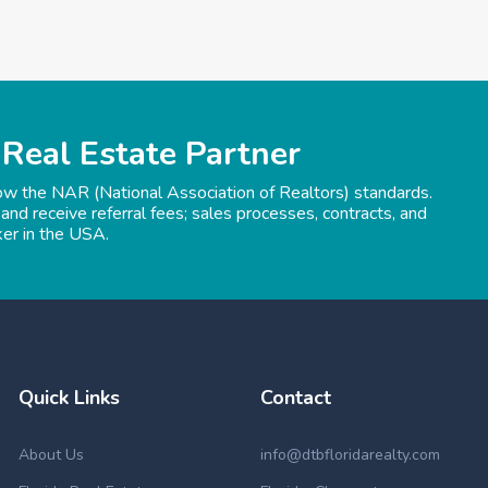
 Real Estate Partner
low the NAR (National Association of Realtors) standards.
 and receive referral fees; sales processes, contracts, and
ker in the USA.
Quick Links
Contact
About Us
info@dtbfloridarealty.com