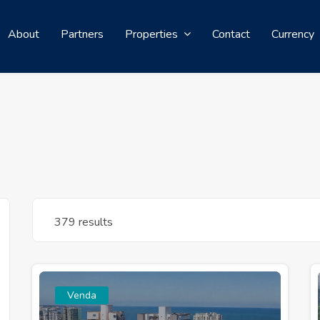
About
Partners
Properties
Contact
Currency
379 results
Venda