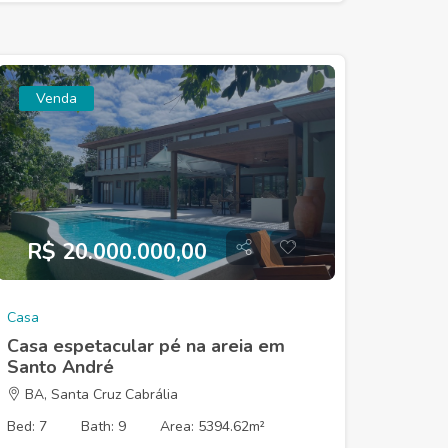
Venda
R$ 20.000.000,00
Casa
Casa espetacular pé na areia em
Santo André
BA, Santa Cruz Cabrália
Bed: 7
Bath: 9
Area: 5394.62m²