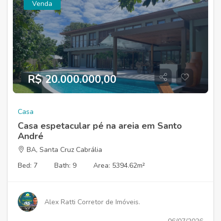
Venda
R$ 20.000.000,00
Casa
Casa espetacular pé na areia em Santo
André
BA, Santa Cruz Cabrália
Bed: 7
Bath: 9
Area: 5394.62m²
Alex Ratti Corretor de Imóveis.