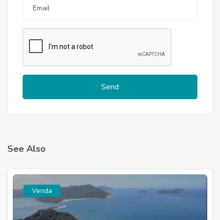
Send
See Also
Venda