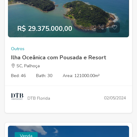
R$ 29.375.000,00
Outros
Ilha Oceânica com Pousada e Resort
SC, Palhoça
Bed: 46
Bath: 30
Area: 121000.00m²
02/05/2024
DTB Florida
Venda