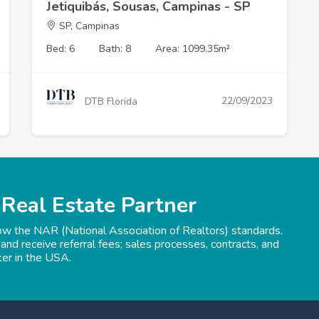
Jetiquibás, Sousas, Campinas - SP
SP, Campinas
Bed: 6
Bath: 8
Area: 1099.35m²
22/09/2023
DTB Florida
 Real Estate Partner
low the NAR (National Association of Realtors) standards.
 and receive referral fees; sales processes, contracts, and
ker in the USA.