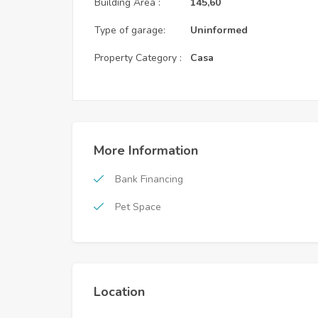
Building Area :
145,60
Type of garage:
Uninformed
Property Category :
Casa
More Information
Bank Financing
Pet Space
Location