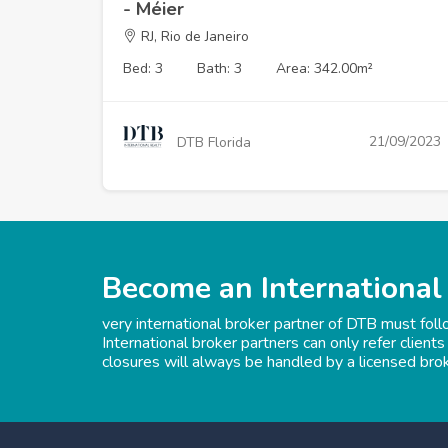
- Méier
RJ, Rio de Janeiro
Bed: 3
Bath: 3
Area: 342.00m²
21/09/2023
DTB Florida
Become an International
very international broker partner of DTB must fol
International broker partners can only refer clients
closures will always be handled by a licensed bro