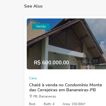
See Also
Venda
R$ 600.000,00
Casa
Chalé à venda no Condomínio Monte
das Cerejeiras em Bananeiras-PB
PB, Bananeiras
Bed:
Bath: 4
Area: 150.00m²