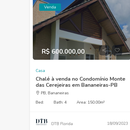
Venda
R$ 600.000,00
Casa
Chalé à venda no Condomínio Monte
das Cerejeiras em Bananeiras-PB
PB, Bananeiras
Bed:
Bath: 4
Area: 150.00m²
18/09/2023
DTB Florida