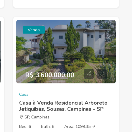
Venda
R$ 3.600.000,00
Casa
Casa à Venda Residencial Arboreto
Jetiquibás, Sousas, Campinas - SP
SP, Campinas
Bed: 6
Bath: 8
Area: 1099.35m²