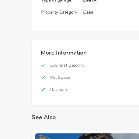
Type of garage:
LINHA
Property Category :
Casa
More Information
Gourmet Balcony
Pet Space
Backyard
See Also